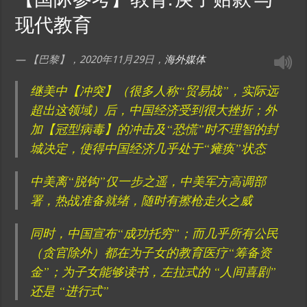
【国际参考】教育: 庚子赔款 与
现代教育
— 【巴黎】，2020年11月29日，
海外媒体
继美中【冲突】（很多人称“贸易战”，实际远
超出这领域）后，中国经济受到很大挫折；外
加【冠型病毒】的冲击及“恐慌”时不理智的封
城决定，使得中国经济几乎处于“瘫痪”状态
中美离“脱钩”仅一步之遥，中美军方高调部
署，热战准备就绪，随时有擦枪走火之威
同时，中国宣布“成功托穷”；而几乎所有公民
（贪官除外）都在为子女的教育医疗“筹备资
金”；为子女能够读书，左拉式的 “人间喜剧”
还是 “进行式”