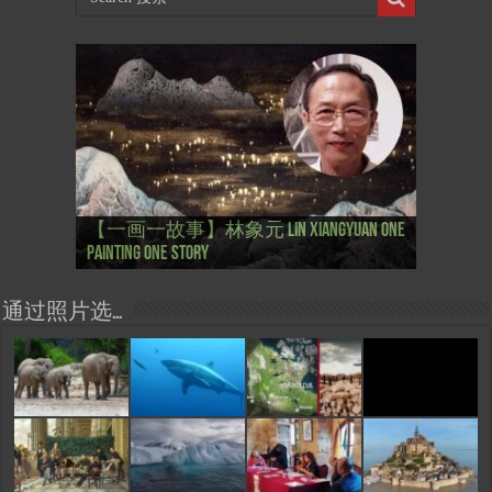
【国际参考】芭蕾舞: 天鹅湖 乌克兰
【国际参考】巴黎政府举行“新年晚
【东西视记】法国电影: “中国人占领
【东西视记】时装秀：巴黎时装界
【东西视记】法国“复兴会”式【艺术
【东西视记】圆满闭幕: 梦幻之旅
【东西视记】开幕：唐恽鉎 Michel
【东西视记】展讯：唐恽鉎 Michel
【跨年晚会】祝各位 佳年快乐 Bonne
【一画一故事】唐恽鉎 Michel Tong One
【一画一故事】林象元 Lin XiangYuan One
大剧院版 Le lac des cygnes – Opéra national
会” Soirée musicale à la mairie du 13e le 8
【国际参考】巴黎“艺术之都”展将于2
巴黎”，一种法国幽默与“预言” Les
的“顽童”与“不屈者” John Galliano le
桥展】 Expo. que “RENAISSANCE” aurait pu
Voyage onirique
Tong, 梦幻之旅 Voyage onirique
Tong, 梦幻之旅 Voyage onirique
année 2023, Le feu d’artifice de Paris
Painting One Story
Painting One Story
d’Ukraine
Février
月12日揭幕 Art Capital s’ouvre le 12 Février
chinois à Paris de J.Yanne
surdoué de la mode
organiser
通过照片选…