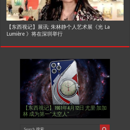
【东西视记】展讯: 朱林静个人艺术展《光 La
Lumière 》将在深圳举行
【国际参考】”戏剧性“服装设计师
【国际参考】俄罗斯：2022 红场阅兵
Thierry Mugler 蒂埃里.穆勒 去世, 享年 73
【国际参考】海湖庄园: Xi & Trump 内幕
【东西视记】1937年的毕加索, 海明威,
【东西视记】1937年的毕加索, 海明威,
【东西视记】1961年4月12日 尤里·加加
式 Russian Victory Day
岁
Mar-a-Lago leak
肯尼迪 1937 – La fin de l’innocence (2/2)
肯尼迪 1937 – La fin de l’innocence (1/2)
林 成为第一“太空人”