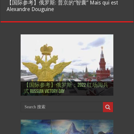
【国际参考】俄罗斯: 普京的“智囊” Mais qui est
Alexandre Douguine
【国际参考】”戏剧性“服装设计师
【国际参考】俄罗斯：2022 红场阅兵
Thierry Mugler 蒂埃里.穆勒 去世, 享年 73
【国际参考】海湖庄园: Xi & Trump 内幕
【东西视记】1937年的毕加索, 海明威,
【东西视记】1937年的毕加索, 海明威,
【东西视记】1961年4月12日 尤里·加加
式 Russian Victory Day
岁
Mar-a-Lago leak
肯尼迪 1937 – La fin de l’innocence (2/2)
肯尼迪 1937 – La fin de l’innocence (1/2)
林 成为第一“太空人”