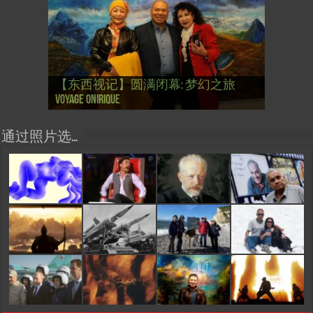
【国际参考】芭蕾舞: 天鹅湖 乌克兰
【国际参考】巴黎政府举行“新年晚
【东西视记】法国电影: “中国人占领
【东西视记】时装秀：巴黎时装界
【东西视记】法国“复兴会”式【艺术
【东西视记】圆满闭幕: 梦幻之旅
【东西视记】开幕：唐恽鉎 Michel
【东西视记】展讯：唐恽鉎 Michel
【跨年晚会】祝各位 佳年快乐 Bonne
【一画一故事】唐恽鉎 Michel Tong One
【一画一故事】林象元 Lin XiangYuan One
大剧院版 Le lac des cygnes – Opéra national
会” Soirée musicale à la mairie du 13e le 8
【国际参考】巴黎“艺术之都”展将于2
巴黎”，一种法国幽默与“预言” Les
的“顽童”与“不屈者” John Galliano le
桥展】 Expo. que “RENAISSANCE” aurait pu
Voyage onirique
Tong, 梦幻之旅 Voyage onirique
Tong, 梦幻之旅 Voyage onirique
année 2023, Le feu d’artifice de Paris
Painting One Story
Painting One Story
d’Ukraine
Février
月12日揭幕 Art Capital s’ouvre le 12 Février
chinois à Paris de J.Yanne
surdoué de la mode
organiser
通过照片选…