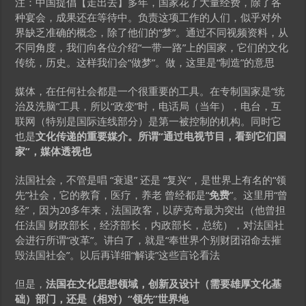
注：中国提倡【走出去】多年，国家花了大量经费，除了各
种宴会，成果还在等待中。负责这项工作的人们，似乎对外
界缺乏准确的概念，除了他们的“梦”。通过不同视频资料，从
不同角度，我们向各位介绍“一带一路”上的国家，它们的文化
传统，历史。这样我们会“做梦”。做，这里是“制造”的意思
媒体，在任何社会都是一个很重要的工具。在专制国家是“统
治及洗脑”工具，所以“政变”时，电话局（当年），电台，互
联网（特别是国际连线部分）是第一被控制的机构。同时它
也是
文化传递的重要媒介。所谓“通过电视节目，看到它们国
家”，媒体透视也
法国社会，不管是唱 “衰退” 还是 “复兴”，是世界上有名的“领
先”社会，它的教育，医疗，养老 曾经都是“
免费
”。这里用“曾
经”，因为20多年来，法国政客，以萨克奇最为突出（他曾担
任法国 财政部长，经济部长，内政部长，总统），对法国社
会进行所谓“改革”。讲白了，就是“奉世界个别财团诏命去摧
毁法国社会”。以后再详细“解读”这些言论看法
但是，
法国在文化思想领域，创新及设计（需要雄厚文化基
础）部门，还是（相对）“领先”世界地