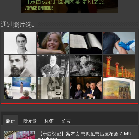
【东西视记】圆满闭幕: 梦幻之旅
【东西视记】开幕：唐恽鉎 Michel
【东西视记】展讯：唐恽鉎 Michel
【跨年晚会】祝各位 佳年快乐 Bonne
【一画一故事】唐恽鉎 Michel Tong One
【一画一故事】林象元 Lin XiangYuan One
大剧院版 Le lac des cygnes – Opéra national
会” Soirée musicale à la mairie du 13e le 8
【国际参考】巴黎“艺术之都”展将于2
巴黎”，一种法国幽默与“预言” Les
的“顽童”与“不屈者” John Galliano le
桥展】 Expo. que “RENAISSANCE” aurait pu
Voyage onirique
Tong, 梦幻之旅 Voyage onirique
Tong, 梦幻之旅 Voyage onirique
année 2023, Le feu d’artifice de Paris
Painting One Story
Painting One Story
d’Ukraine
Février
月12日揭幕 Art Capital s’ouvre le 12 Février
chinois à Paris de J.Yanne
surdoué de la mode
organiser
通过照片选…
最新
阅读量
标签
留言
【东西视记】紫木 新书凤凰书店发布会 ZIMU