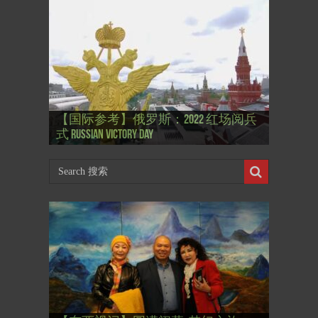
【国际参考】”戏剧性“服装设计师
【国际参考】俄罗斯：2022 红场阅兵
Thierry Mugler 蒂埃里.穆勒 去世, 享年 73
【国际参考】海湖庄园: Xi & Trump 内幕
【东西视记】1937年的毕加索, 海明威,
【东西视记】1937年的毕加索, 海明威,
【东西视记】1961年4月12日 尤里·加加
式 Russian Victory Day
岁
Mar-a-Lago leak
肯尼迪 1937 – La fin de l’innocence (2/2)
肯尼迪 1937 – La fin de l’innocence (1/2)
林 成为第一“太空人”
【国际参考】芭蕾舞: 天鹅湖 乌克兰
【国际参考】巴黎政府举行“新年晚
【东西视记】法国电影: “中国人占领
【东西视记】时装秀：巴黎时装界
【东西视记】法国“复兴会”式【艺术