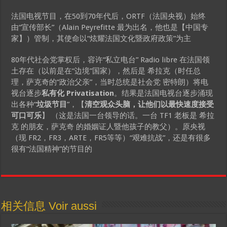
法国电视节目，在50到70年代后，ORTF（法国央视）始终
由“宣传部长”（Alain Peyrefitte 最为出名，他也是【中国专
家】）管制，其使命以“炫耀法国文化暨政府政策”为主
80年代社会党掌权后，容许“私立电台” Radio libre 在法国领
土存在（以前是在“边境”国家），然后是 希拉克（时任总
理，萨克奇的“政治父亲”，当时总统是社会党 密特朗）将电
视台逐步
私有化 Privatisation
。结果是法国电视台逐步涌现
出各种“
垃圾节目
”，【
清空观众头脑，让他们以最快速度接受
可口可乐
】 （这是法国一台领导的话。一台 TF1 老板是 希拉
克 的朋友，萨克奇 的婚姻证人暨他孩子的教父）。原央视
（现 FR2，FR3，ARTE，FR5等等）“艰难抗战”，还是有很多
很有“法国精神”的节目的
相关信息 Voir aussi