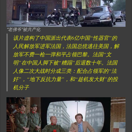
“老佛爷”被共产化
该片虚构了中国派出代表6亿中国“性器官”的
人民解放军进军法国，法国总统逃往美国，解
放军不费一枪一弹和平占领巴黎。法国“文
明”在中国人脚下被“糟蹋”后退数十年。法国
人像二次大战时分成三类：配合占领军的“法
奸”，“地下反抗力量”，和“趁机发大财”的投
机分子