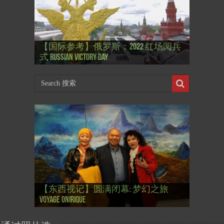
【国际参考】”戏剧性“服装设计师
【国际参考】俄罗斯：2022 红场阅兵
Thierry Mugler 蒂埃里.穆勒 去世, 享年 73
【国际参考】海湖庄园: Xi & Trump 内幕
【东西视记】1937年的毕加索, 海明威,
【东西视记】1937年的毕加索, 海明威,
【东西视记】1961年4月12日 尤里·加加
式 Russian Victory Day
岁
Mar-a-Lago leak
肯尼迪 1937 – La fin de l’innocence (2/2)
肯尼迪 1937 – La fin de l’innocence (1/2)
林 成为第一“太空人”
【国际参考】芭蕾舞: 天鹅湖 乌克兰
【国际参考】巴黎政府举行“新年晚
【东西视记】法国电影: “中国人占领
【东西视记】时装秀：巴黎时装界
【东西视记】法国“复兴会”式【艺术
【东西视记】圆满闭幕: 梦幻之旅
【东西视记】开幕：唐恽鉎 Michel
【东西视记】展讯：唐恽鉎 Michel
【跨年晚会】祝各位 佳年快乐 Bonne
【一画一故事】唐恽鉎 Michel Tong One
【一画一故事】林象元 Lin XiangYuan One
大剧院版 Le lac des cygnes – Opéra national
会” Soirée musicale à la mairie du 13e le 8
【国际参考】巴黎“艺术之都”展将于2
巴黎”，一种法国幽默与“预言” Les
的“顽童”与“不屈者” John Galliano le
桥展】 Expo. que “RENAISSANCE” aurait pu
Voyage onirique
Tong, 梦幻之旅 Voyage onirique
Tong, 梦幻之旅 Voyage onirique
année 2023, Le feu d’artifice de Paris
Painting One Story
Painting One Story
d’Ukraine
Février
月12日揭幕 Art Capital s’ouvre le 12 Février
chinois à Paris de J.Yanne
surdoué de la mode
organiser