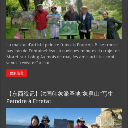
La maison d’artiste peintre francais Francois B. se trouve
pas loin de Fontainebleau, à quelques minutes du trajet de
Moret-sur-Loing Au mois de mai, les amis artistes sont
venus “revisiter” à leur …
更多信息
【东西视记】法国印象派圣地“象鼻山”写生
Peindre à Etretat