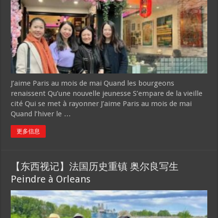
J’aime Paris au mois de mai Quand les bourgeons
renaissent Qu’une nouvelle jeunesse S’empare de la vieille
cité Qui se met à rayonner J’aime Paris au mois de mai
Quand l’hiver le …
更多信息
【东西视记】法国历史重镇 奥尔良写生
Peindre à Orleans