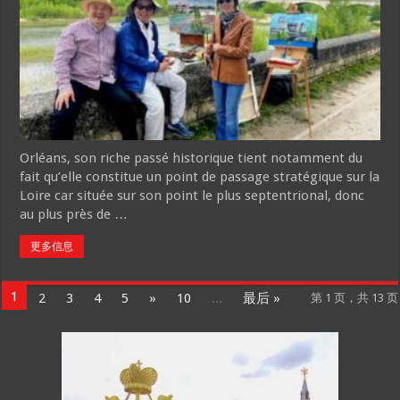
Orléans, son riche passé historique tient notamment du
fait qu’elle constitue un point de passage stratégique sur la
Loire car située sur son point le plus septentrional, donc
au plus près de …
更多信息
1
2
3
4
5
»
10
...
最后 »
第 1 页，共 13 页