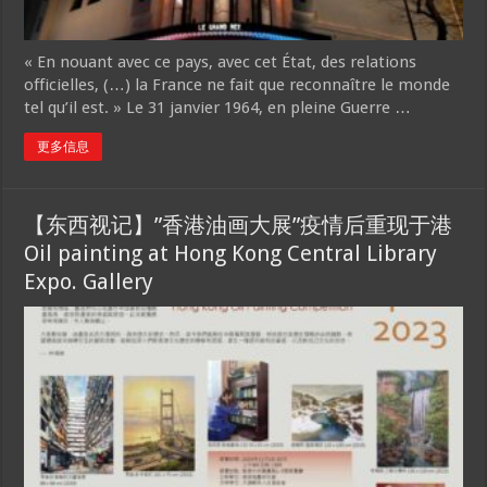
« En nouant avec ce pays, avec cet État, des relations
officielles, (…) la France ne fait que reconnaître le monde
tel qu’il est. » Le 31 janvier 1964, en pleine Guerre …
更多信息
【东西视记】”香港油画大展”疫情后重现于港
Oil painting at Hong Kong Central Library
Expo. Gallery