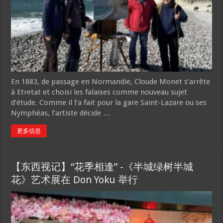
En 1883, de passage en Normandie, Cloude Monet s’arrête
à Etretat et choisi les falaises comme nouveau sujet
d’étude. Comme il l’a fait pour la gare Saint-Lazare ou ses
Nymphéas, l’artiste décide …
更多信息
【东西视记】“花季相逢” -《半城绿树半城
花》艺术展在 Don Yoku 举行