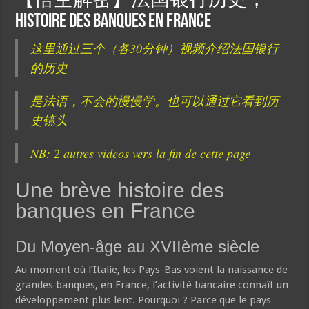
【悟空解密】法国银行历史，
histoire des banques en France
这里通过三个（各30分钟）视频介绍法国银行
的历史
是法语，不会的慢慢学。也可以通过它看到历
史镜头
NB: 2 autres videos vers la fin de cette page
Une brève histoire des
banques en France
Du Moyen-âge au XVIIème siècle
Au moment où l’Italie, les Pays-Bas voient la naissance de
grandes banques, en France, l’activité bancaire connaît un
développement plus lent. Pourquoi ? Parce que le pays