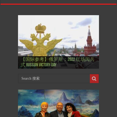
【国际参考】”戏剧性“服装设计师
【国际参考】俄罗斯：2022 红场阅兵
Thierry Mugler 蒂埃里.穆勒 去世, 享年 73
【国际参考】海湖庄园: Xi & Trump 内幕
【东西视记】1937年的毕加索, 海明威,
【东西视记】1937年的毕加索, 海明威,
【东西视记】1961年4月12日 尤里·加加
式 Russian Victory Day
岁
Mar-a-Lago leak
肯尼迪 1937 – La fin de l’innocence (2/2)
肯尼迪 1937 – La fin de l’innocence (1/2)
林 成为第一“太空人”