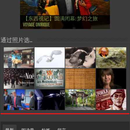
【国际参考】芭蕾舞: 天鹅湖 乌克兰
【国际参考】巴黎政府举行“新年晚
【东西视记】法国电影: “中国人占领
【东西视记】时装秀：巴黎时装界
【东西视记】法国“复兴会”式【艺术
【东西视记】圆满闭幕: 梦幻之旅
【东西视记】开幕：唐恽鉎 Michel
【东西视记】展讯：唐恽鉎 Michel
【跨年晚会】祝各位 佳年快乐 Bonne
【一画一故事】唐恽鉎 Michel Tong One
【一画一故事】林象元 Lin XiangYuan One
大剧院版 Le lac des cygnes – Opéra national
会” Soirée musicale à la mairie du 13e le 8
【国际参考】巴黎“艺术之都”展将于2
巴黎”，一种法国幽默与“预言” Les
的“顽童”与“不屈者” John Galliano le
桥展】 Expo. que “RENAISSANCE” aurait pu
Voyage onirique
Tong, 梦幻之旅 Voyage onirique
Tong, 梦幻之旅 Voyage onirique
année 2023, Le feu d’artifice de Paris
Painting One Story
Painting One Story
d’Ukraine
Février
月12日揭幕 Art Capital s’ouvre le 12 Février
chinois à Paris de J.Yanne
surdoué de la mode
organiser
通过照片选…